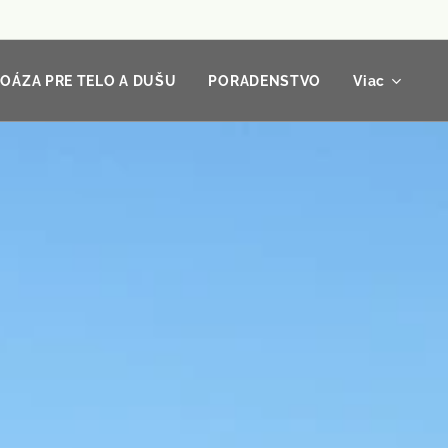
OÁZA PRE TELO A DUŠU
PORADENSTVO
Viac